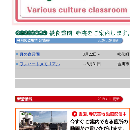
2026.5.29 更新
■
月の森霊園
8月22日～
松伏町
■
ワンハートメモリアル
～8月31日
吉川市
2019.4.11 更新